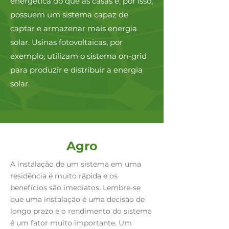
energética do que as casas e, por isso,
possuem um sistema capaz de
captar e armazenar mais energia
solar. Usinas fotovoltaicas, por
exemplo, utilizam o sistema on-grid
para produzir e distribuir a energia
solar.
Agro
A instalação de um sistema em uma
residência é muito rápida e os
benefícios são imediatos. Lembre-se
que uma instalação é uma decisão de
longo prazo e o rendimento do sistema
é um fator muito importante. Um