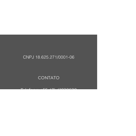
CNPJ
18.625.271
/0001-06
CONTATO
Telefone:
+55 43) 41020620
+55 ‪(43) 99136‑1756‬
Email:
contato@eidee.com.br
Matriz Londrina, Paraná
R. Henrique Caetano Gomes Dias,
240