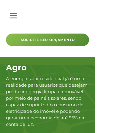
SOLICITE SEU ORÇAMENTO
Agro
A energia solar residencial já é uma
realidade para usuários que desejam
produzir energia limpa e renovável
por meio de painéis solares, sendo
capaz de suprir todo o consumo de
eletricidade do imóvel e podendo
gerar uma economia de até 95% na
conta de luz.